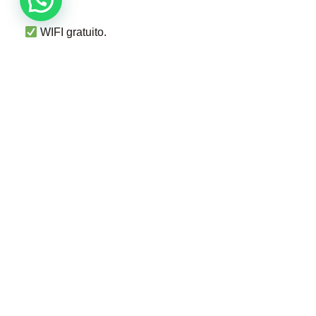
WIFI gratuito.
Terraza privada.
Parqueadero disponible.
PLAN GOURMET
Costo por persona $280.000, cada día
MENORES DE 4 AÑOS
Niños de 2 a 4 años no pagan tarifa