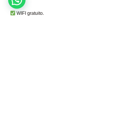
WIFI gratuito.
Terraza privada.
Parqueadero disponible.
PLAN GOURMET
Costo por persona $280.000, cada día
MENORES DE 4 AÑOS
Niños de 2 a 4 años no pagan tarifa