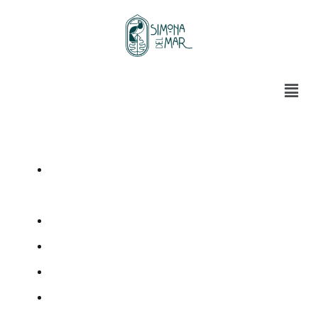
Hospedaje en cabaña
Cóctel de bienvenida
Desayuno con huevos al gusto, acompañado de
patacón, arepa o pan, café con leche o
chocolate, y almuerzo a la carta.
Cena en la playa, con antorchas, mesa con
mantel, flores y fogata.
Acceso a playa privada
WIFI gratuito
Avistamiento de fauna y flora
Parqueadero disponible